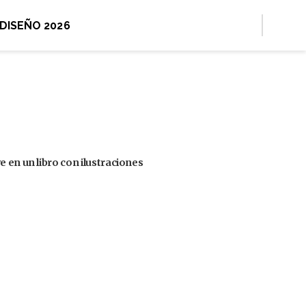
 DISEÑO 2026
 en un libro con ilustraciones