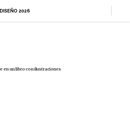
 DISEÑO 2026
 en un libro con ilustraciones