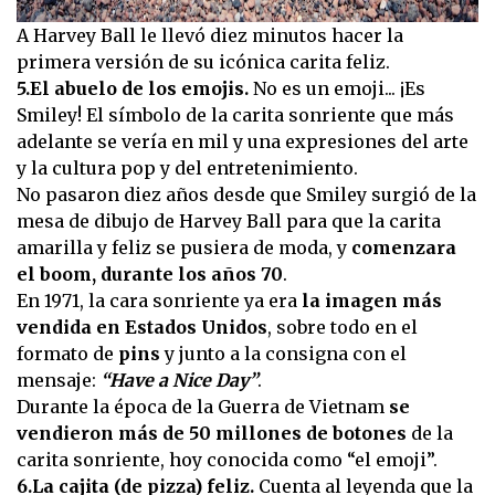
A Harvey Ball le llevó diez minutos hacer la
primera versión de su icónica carita feliz.
5.El abuelo de los emojis.
No es un emoji... ¡Es
Smiley! El símbolo de la carita sonriente que más
adelante se vería en mil y una expresiones del arte
y la cultura pop y del entretenimiento.
No pasaron diez años desde que Smiley surgió de la
mesa de dibujo de Harvey Ball para que la carita
amarilla y feliz se pusiera de moda, y
comenzara
el boom, durante los años 70
.
En 1971, la cara sonriente ya era
la imagen más
vendida en Estados Unidos
, sobre todo en el
formato de
pins
y junto a la consigna con el
mensaje:
“Have a Nice Day”
.
Durante la época de la Guerra de Vietnam
se
vendieron más de 50 millones de botones
de la
carita sonriente, hoy conocida como “el emoji”.
6.La cajita (de pizza) feliz.
Cuenta al leyenda que la