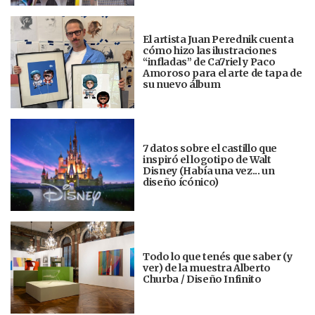
El artista Juan Perednik cuenta
cómo hizo las ilustraciones
“infladas” de Ca7riel y Paco
Amoroso para el arte de tapa de
su nuevo álbum
7 datos sobre el castillo que
inspiró el logotipo de Walt
Disney (Había una vez... un
diseño ícónico)
Todo lo que tenés que saber (y
ver) de la muestra Alberto
Churba / Diseño Infinito