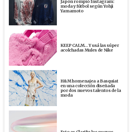
Japón rompió Instagram:
moda y fútbol según Yohji
Yamamoto
KEEP CALM… Y usá las súper
acolchadas Mules de Nike
H&M homenajea a Basquiat
en una colección diseñada
por dos nuevos talentos de la
moda