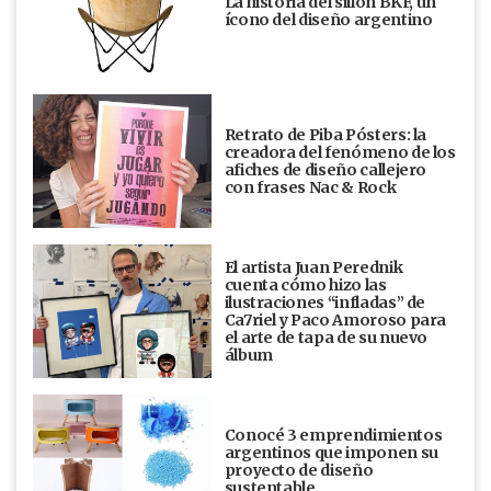
La historia del sillón BKF, un
ícono del diseño argentino
Retrato de Piba Pósters: la
creadora del fenómeno de los
afiches de diseño callejero
con frases Nac & Rock
El artista Juan Perednik
cuenta cómo hizo las
ilustraciones “infladas” de
Ca7riel y Paco Amoroso para
el arte de tapa de su nuevo
álbum
Conocé 3 emprendimientos
argentinos que imponen su
proyecto de diseño
sustentable