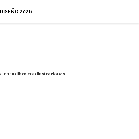
 DISEÑO 2026
 en un libro con ilustraciones