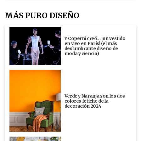
MÁS PURO DISEÑO
Y Coperni creó... ¡un vestido
en vivo en París! (el más
deslumbrante diseño de
moda y ciencia)
Verde y Naranja son los dos
colores fetiche de la
decoración 2024