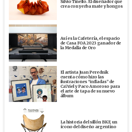
Silvio Tinello. El diseñador que
crea con yerba mate y hongos
Así es la Cafetería, el espacio
de Casa FOA 2023 ganador de
la Medalla de Oro
El artista Juan Perednik
cuenta cómo hizo las
ilustraciones “infladas” de
Ca7riel y Paco Amoroso para
el arte de tapa de su nuevo
álbum
La historia del sillón BKF, un
ícono del diseño argentino