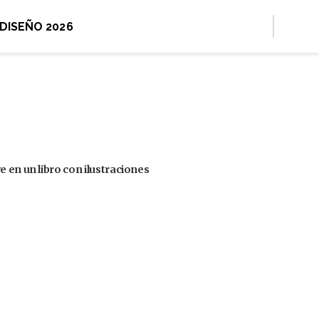
 DISEÑO 2026
 en un libro con ilustraciones