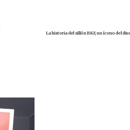
La historia del sillón BKF, un ícono del d