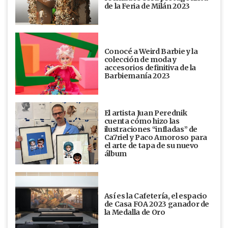
de la Feria de Milán 2023
Conocé a Weird Barbie y la
colección de moda y
accesorios definitiva de la
Barbiemanía 2023
El artista Juan Perednik
cuenta cómo hizo las
ilustraciones “infladas” de
Ca7riel y Paco Amoroso para
el arte de tapa de su nuevo
álbum
Así es la Cafetería, el espacio
de Casa FOA 2023 ganador de
la Medalla de Oro