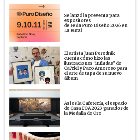
Se lanzó la preventa para
expositores
de Feria Puro Diseño 2026 en
La Rural
El artista Juan Perednik
cuenta cómo hizo las
ilustraciones “infladas” de
Ca7riel y Paco Amoroso para
el arte de tapa de su nuevo
álbum
Así es la Cafetería, el espacio
de Casa FOA 2023 ganador de
la Medalla de Oro