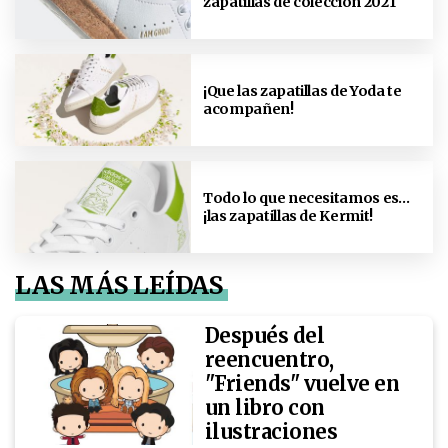
zapatillas de colección 2021
¡Que las zapatillas de Yoda te
acompañen!
Todo lo que necesitamos es…
¡las zapatillas de Kermit!
LAS MÁS LEÍDAS
Después del
reencuentro,
"Friends" vuelve en
un libro con
ilustraciones