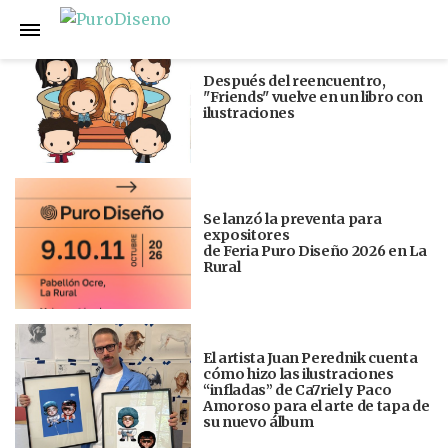
Anterior
Siguiente
Después del reencuentro,
"Friends" vuelve en un libro con
ilustraciones
Se lanzó la preventa para
expositores
de Feria Puro Diseño 2026 en La
Rural
El artista Juan Perednik cuenta
cómo hizo las ilustraciones
“infladas” de Ca7riel y Paco
Amoroso para el arte de tapa de
su nuevo álbum