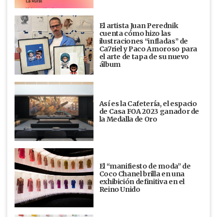
El artista Juan Perednik
cuenta cómo hizo las
ilustraciones “infladas” de
Ca7riel y Paco Amoroso para
el arte de tapa de su nuevo
álbum
Así es la Cafetería, el espacio
de Casa FOA 2023 ganador de
la Medalla de Oro
El “manifiesto de moda” de
Coco Chanel brilla en una
exhibición definitiva en el
Reino Unido