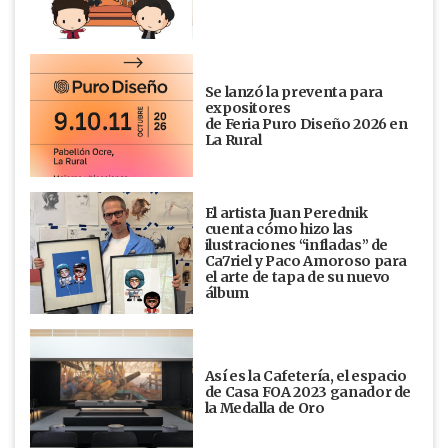
Se lanzó la preventa para
expositores
de Feria Puro Diseño 2026 en
La Rural
El artista Juan Perednik
cuenta cómo hizo las
ilustraciones “infladas” de
Ca7riel y Paco Amoroso para
el arte de tapa de su nuevo
álbum
Así es la Cafetería, el espacio
de Casa FOA 2023 ganador de
la Medalla de Oro