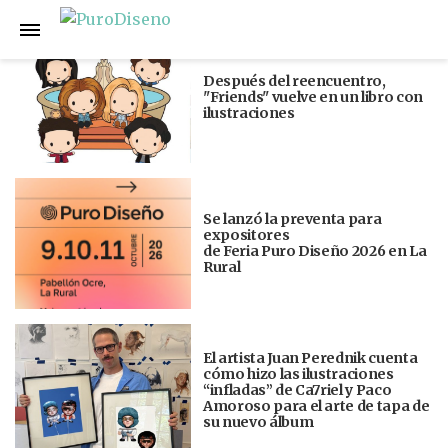
Anterior
Siguiente
Después del reencuentro,
"Friends" vuelve en un libro con
ilustraciones
Se lanzó la preventa para
expositores
de Feria Puro Diseño 2026 en La
Rural
El artista Juan Perednik cuenta
cómo hizo las ilustraciones
“infladas” de Ca7riel y Paco
Amoroso para el arte de tapa de
su nuevo álbum