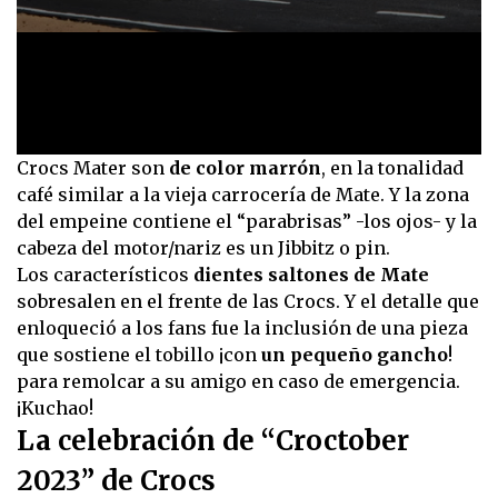
0
Crocs Mater son
de color marrón
, en la tonalidad
seconds
café similar a la vieja carrocería de Mate. Y la zona
of
15
del empeine contiene el “parabrisas” -los ojos- y la
seconds
cabeza del motor/nariz es un Jibbitz o pin.
Los característicos
dientes saltones de Mate
sobresalen en el frente de las Crocs. Y el detalle que
enloqueció a los fans fue la inclusión de una pieza
que sostiene el tobillo ¡con
un pequeño gancho
!
para remolcar a su amigo en caso de emergencia.
¡Kuchao!
La celebración de “Croctober
2023” de Crocs