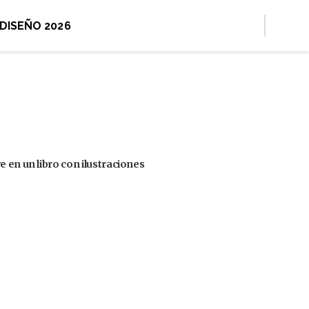
 DISEÑO 2026
 en un libro con ilustraciones