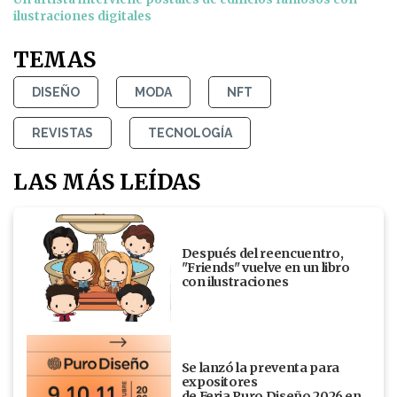
ilustraciones digitales
TEMAS
DISEÑO
MODA
NFT
REVISTAS
TECNOLOGÍA
LAS MÁS LEÍDAS
Después del reencuentro,
"Friends" vuelve en un libro
con ilustraciones
Se lanzó la preventa para
expositores
de Feria Puro Diseño 2026 en