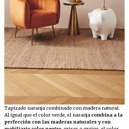
Tapizado naranja combinado con madera natural.
Al igual que el color verde, el naranja
combina a la
perfección con las maderas naturales y con
mobiliario color neutro
, grises o
greige
, el color