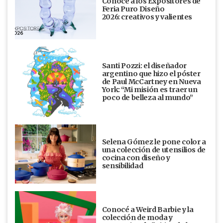
Conocé a los Expositores de
Feria Puro Diseño
2026: creativos y valientes
Santi Pozzi: el diseñador
argentino que hizo el póster
de Paul McCartney en Nueva
York: “Mi misión es traer un
poco de belleza al mundo”
Selena Gómez le pone color a
una colección de utensilios de
cocina con diseño y
sensibilidad
Conocé a Weird Barbie y la
colección de moda y