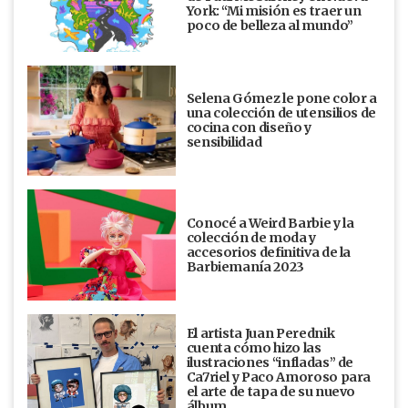
York: “Mi misión es traer un
poco de belleza al mundo”
Selena Gómez le pone color a
una colección de utensilios de
cocina con diseño y
sensibilidad
Conocé a Weird Barbie y la
colección de moda y
accesorios definitiva de la
Barbiemanía 2023
El artista Juan Perednik
cuenta cómo hizo las
ilustraciones “infladas” de
Ca7riel y Paco Amoroso para
el arte de tapa de su nuevo
álbum