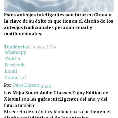
Estos anteojos inteligentes son furor en China y
la clave de su éxito es que tienen el diseño de los
anteojos tradicionales pero son smart y
mutifuncionales.
Tendencias
2 mayo, 2024
Whatsapp
Twitter
Facebook
Email
Copiar url
Por
Puro Diseño
Email
Las
Mijia Smart Audio Glasses Enjoy Edition de
Xiaomi
son las
gafas inteligentes
del año, y del
futuro también.
El secreto de su éxito y fenómeno es que
tienen el
diseño casi idéntico al de los anteojos