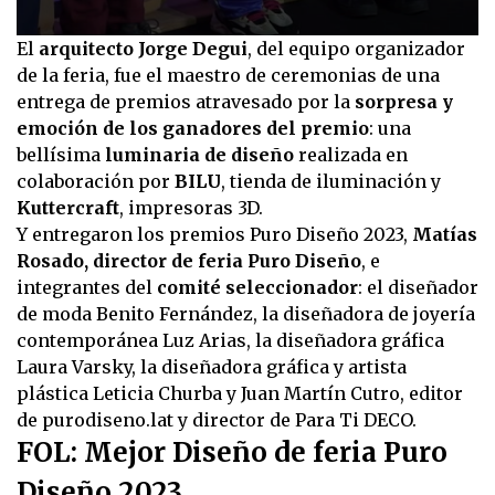
0
El
arquitecto Jorge Degui
, del equipo organizador
seconds
de la feria, fue el maestro de ceremonias de una
of
30
entrega de premios atravesado por la
sorpresa y
seconds
emoción de los ganadores del premio
: una
bellísima
luminaria de diseño
realizada en
colaboración por
BILU
, tienda de iluminación y
Kuttercraft
, impresoras 3D.
Y entregaron los premios Puro Diseño 2023,
Matías
Rosado, director de feria Puro Diseño
, e
integrantes del
comité seleccionador
: el diseñador
de moda Benito Fernández, la diseñadora de joyería
contemporánea Luz Arias, la diseñadora gráfica
Laura Varsky, la diseñadora gráfica y artista
plástica Leticia Churba y Juan Martín Cutro, editor
de purodiseno.lat y director de Para Ti DECO.
FOL: Mejor Diseño de feria Puro
Diseño 2023