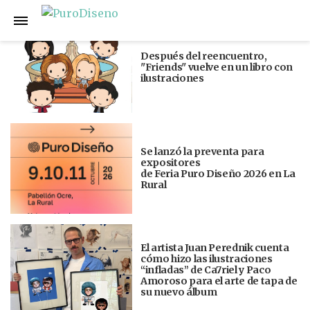
Anterior
Siguiente
Después del reencuentro,
"Friends" vuelve en un libro con
ilustraciones
Se lanzó la preventa para
expositores
de Feria Puro Diseño 2026 en La
Rural
El artista Juan Perednik cuenta
cómo hizo las ilustraciones
“infladas” de Ca7riel y Paco
Amoroso para el arte de tapa de
su nuevo álbum