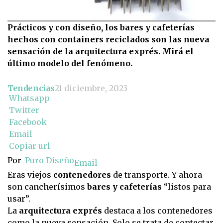
Prácticos y con diseño, los bares y cafeterías
hechos con containers reciclados son las nueva
sensación de la arquitectura exprés. Mirá el
último modelo del fenómeno.
Tendencias
21 diciembre, 2023
Whatsapp
Twitter
Facebook
Email
Copiar url
Por
Puro Diseño
Email
Eras viejos
contenedores
de transporte. Y ahora
son cancherísimos
bares y cafeterías
“listos para
usar”.
La
arquitectura exprés
destaca a los contenedores
como la nueva sensación. Solo se trata de contectar