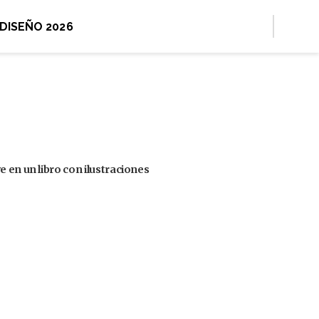
 DISEÑO 2026
 en un libro con ilustraciones