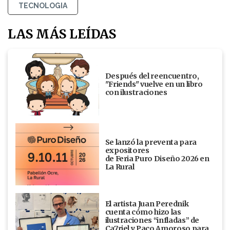
TECNOLOGIA
LAS MÁS LEÍDAS
Después del reencuentro,
"Friends" vuelve en un libro
con ilustraciones
Se lanzó la preventa para
expositores
de Feria Puro Diseño 2026 en
La Rural
El artista Juan Perednik
cuenta cómo hizo las
ilustraciones “infladas” de
Ca7riel y Paco Amoroso para