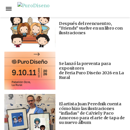
Anterior
Siguiente
Después del reencuentro,
"Friends" vuelve en un libro con
ilustraciones
Se lanzó la preventa para
expositores
de Feria Puro Diseño 2026 en La
Rural
El artista Juan Perednik cuenta
cómo hizo las ilustraciones
“infladas” de Ca7riel y Paco
Amoroso para el arte de tapa de
su nuevo álbum