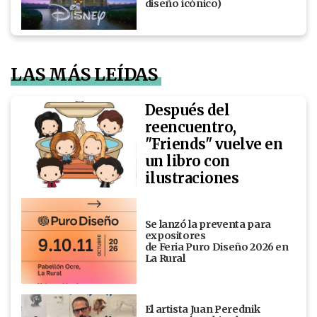
diseño ícónico)
LAS MÁS LEÍDAS
Después del
reencuentro,
"Friends" vuelve en
un libro con
ilustraciones
Se lanzó la preventa para
expositores
de Feria Puro Diseño 2026 en
La Rural
El artista Juan Perednik