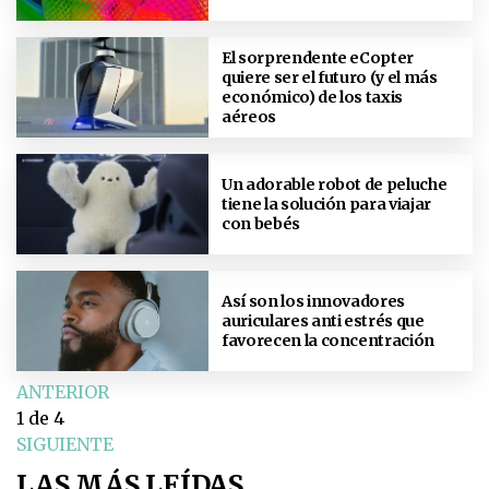
El sorprendente eCopter
quiere ser el futuro (y el más
económico) de los taxis
aéreos
Un adorable robot de peluche
tiene la solución para viajar
con bebés
Así son los innovadores
auriculares anti estrés que
favorecen la concentración
ANTERIOR
1
de 4
SIGUIENTE
LAS MÁS LEÍDAS