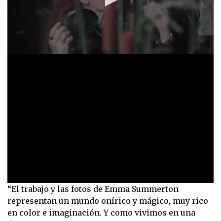
0
“El trabajo y las fotos de Emma Summerton
seconds
representan un mundo onírico y mágico, muy rico
of
9
en color e imaginación. Y como vivimos en una
minutes,