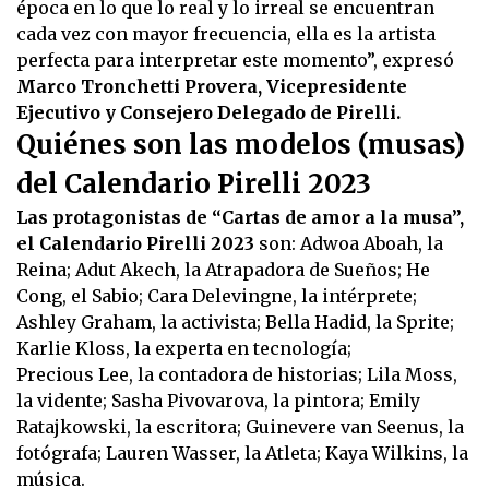
época en lo que lo real y lo irreal se encuentran
26
seconds
cada vez con mayor frecuencia, ella es la artista
perfecta para interpretar este momento”, expresó
Marco Tronchetti Provera, Vicepresidente
Ejecutivo y Consejero Delegado de Pirelli.
Quiénes son las modelos (musas)
del Calendario Pirelli 2023
Las protagonistas de “Cartas de amor a la musa”,
el Calendario Pirelli 2023
son: Adwoa Aboah, la
Reina; Adut Akech, la Atrapadora de Sueños; He
Cong, el Sabio; Cara Delevingne, la intérprete;
Ashley Graham, la activista; Bella Hadid, la Sprite;
Karlie Kloss, la experta en tecnología;
Precious Lee, la contadora de historias; Lila Moss,
la vidente; Sasha Pivovarova, la pintora; Emily
Ratajkowski, la escritora; Guinevere van Seenus, la
fotógrafa; Lauren Wasser, la Atleta; Kaya Wilkins, la
música.