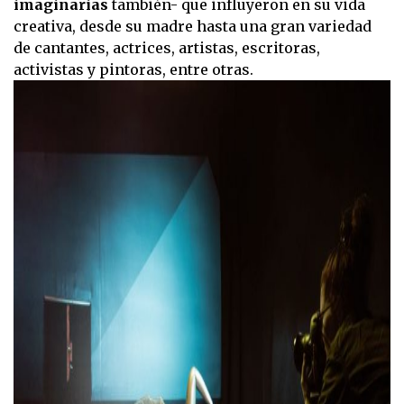
3
imaginarias
también- que influyeron en su vida
minutes,
creativa, desde su madre hasta una gran variedad
0
de cantantes, actrices, artistas, escritoras,
activistas y pintoras, entre otras.