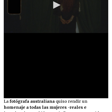
0
La
fotógrafa australiana
quiso rendir un
seconds
homenaje a todas las mujeres -reales e
of