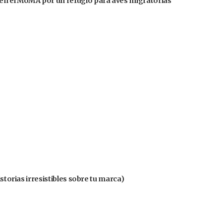
en el MoMA por un refugio para aves migratorias
istorias irresistibles sobre tu marca)