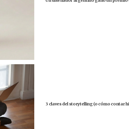
Un diseñador argentino ganó un premio 
3 claves del storytelling (o cómo contar h