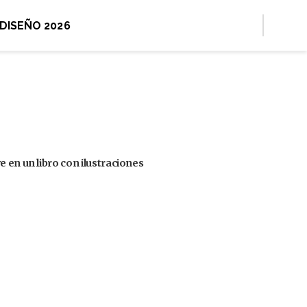
 DISEÑO 2026
 en un libro con ilustraciones