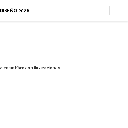
 DISEÑO 2026
 en un libro con ilustraciones