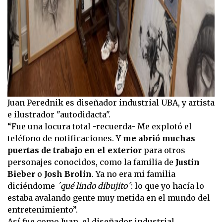
Juan Perednik es diseñador industrial UBA, y artista
e ilustrador "autodidacta".
“Fue una locura total -recuerda- Me explotó el
teléfono de notificaciones. Y
me abrió muchas
puertas de trabajo en el exterior
para otros
personajes conocidos, como la familia de
Justin
Bieber
o
Josh Brolin
. Ya no era mi familia
diciéndome
´qué lindo dibujito´
: lo que yo hacía lo
estaba avalando gente muy metida en el mundo del
entretenimiento”.
Así fue como Juan, el diseñador industrial,