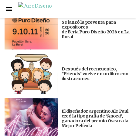
Anterior
Siguiente
Se lanzó la preventa para
expositores
de Feria Puro Diseño 2026 en La
Rural
Después del reencuentro,
"Friends" vuelve en un libro con
ilustraciones
El diseñador argentino Ale Paul
creó la tipografía de “Anora”,
ganadora del premio Oscar a la
Mejor Película