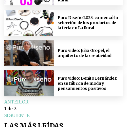
Puro Diseño 2023: comenzó la
selección de los productos de
la feria en La Rural
Puro video: Julio Oropel, el
arquitecto de la creatividad
Puro video: Benito Fernández
en su fábrica de moda y
pensamientos positivos
ANTERIOR
1
de 2
SIGUIENTE
LAS MÁS LEÍDAS