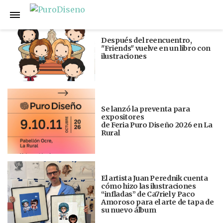
Anterior
Siguiente
Después del reencuentro,
"Friends" vuelve en un libro con
ilustraciones
Se lanzó la preventa para
expositores
de Feria Puro Diseño 2026 en La
Rural
El artista Juan Perednik cuenta
cómo hizo las ilustraciones
“infladas” de Ca7riel y Paco
Amoroso para el arte de tapa de
su nuevo álbum