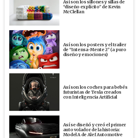
Así son los sillones y sillas de
“diseño explícito” de Kevin
McClellan
Así son los posters y el trailer
de “Intensa-Mente 2” (a puro
diseño y emociones)
Así son los coches para bebés
futuristas de Tesla creados
con Inteligencia Artificial
Así se diseñó y creó el primer
auto volador de la historia:
Model A de Alef Automotive