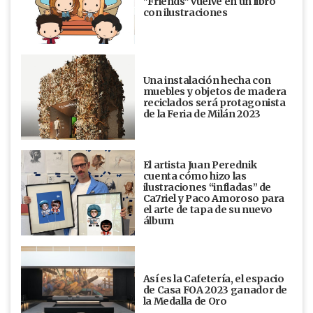
"Friends" vuelve en un libro
con ilustraciones
Una instalación hecha con
muebles y objetos de madera
reciclados será protagonista
de la Feria de Milán 2023
El artista Juan Perednik
cuenta cómo hizo las
ilustraciones “infladas” de
Ca7riel y Paco Amoroso para
el arte de tapa de su nuevo
álbum
Así es la Cafetería, el espacio
de Casa FOA 2023 ganador de
la Medalla de Oro