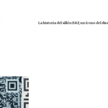
La historia del sillón BKF, un ícono del d