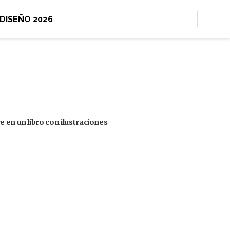
 DISEÑO 2026
 en un libro con ilustraciones