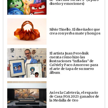
diseño y emociones)
Silvio Tinello. El diseñador que
crea con yerba mate y hongos
El artista Juan Perednik
cuenta cómo hizo las
ilustraciones “infladas” de
Ca7riel y Paco Amoroso para
el arte de tapa de su nuevo
álbum
Así es la Cafetería, el espacio
de Casa FOA 2023 ganador de
la Medalla de Oro