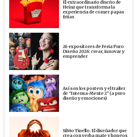
El extraordinario diseño de
Heinz que transforma la
experiencia de comer papas
fritas
26 expositores de Feria Puro
Diseño 2026: crear, innovar y
emprender
Así son los posters y el trailer
de “Intensa-Mente 2” (a puro
diseño y emociones)
Silvio Tinello. El diseñador que
crea con yerba mate y hongos