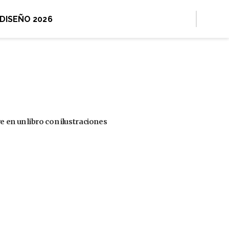
 DISEÑO 2026
 en un libro con ilustraciones