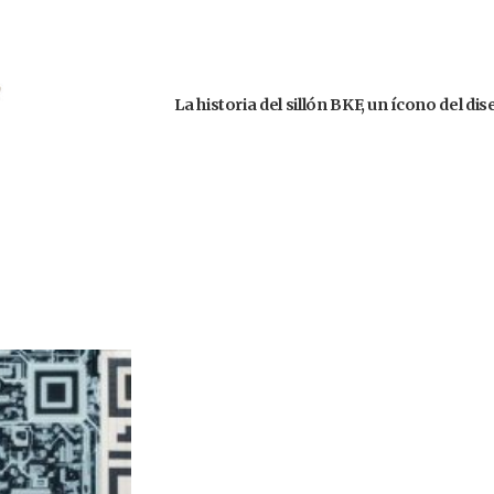
La historia del sillón BKF, un ícono del d