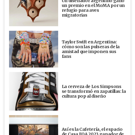
Un diseñador argentino ganó
un premio en el MoMA por un
refugio para aves
migratorias
Taylor Swift en Argentina:
cómo son las pulseras de la
amistad que imponen sus
fans
La cerveza de Los Simpsons
se transformó en zapatillas: la
cultura pop al diseño
Así es la Cafetería, el espacio
de Casa FOA 2023 ganador de