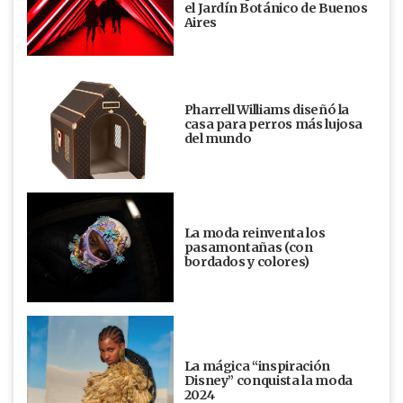
el Jardín Botánico de Buenos
Aires
Pharrell Williams diseñó la
casa para perros más lujosa
del mundo
La moda reinventa los
pasamontañas (con
bordados y colores)
La mágica “inspiración
Disney” conquista la moda
2024