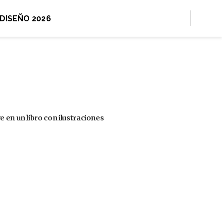
 DISEÑO 2026
 en un libro con ilustraciones