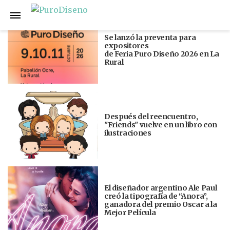
Anterior
Siguiente
Se lanzó la preventa para
expositores
de Feria Puro Diseño 2026 en La
Rural
Después del reencuentro,
"Friends" vuelve en un libro con
ilustraciones
El diseñador argentino Ale Paul
creó la tipografía de “Anora”,
ganadora del premio Oscar a la
Mejor Película