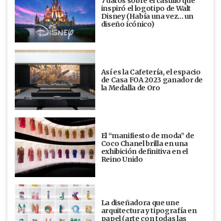
7 datos sobre el castillo que
inspiró el logotipo de Walt
Disney (Había una vez... un
diseño ícónico)
Así es la Cafetería, el espacio
de Casa FOA 2023 ganador de
la Medalla de Oro
El “manifiesto de moda” de
Coco Chanel brilla en una
exhibición definitiva en el
Reino Unido
La diseñadora que une
arquitectura y tipografía en
papel (arte con todas las