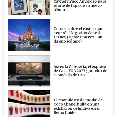
Ca7riel y Paco Amoroso para
el arte de tapa de su nuevo
álbum
7 datos sobre el castillo que
inspiró el logotipo de Walt
Disney (Había una vez... un
diseño ícónico)
Así es la Cafetería, el espacio
de Casa FOA 2023 ganador de
la Medalla de Oro
El “manifiesto de moda” de
Coco Chanel brilla en una
exhibición definitiva en el
Reino Unido