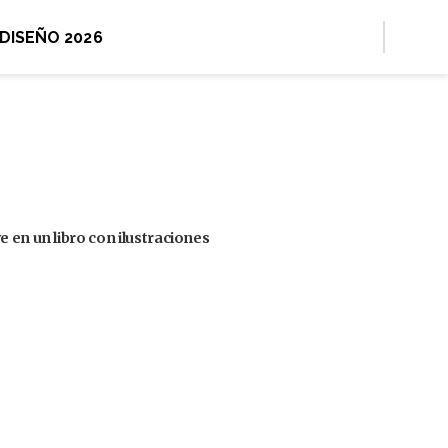
 DISEÑO 2026
 en un libro con ilustraciones