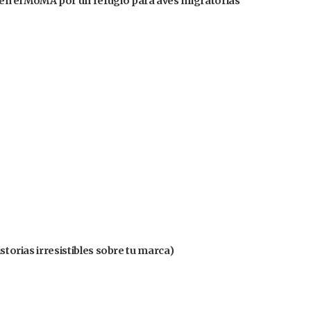
en el MoMA por un refugio para aves migratorias
istorias irresistibles sobre tu marca)