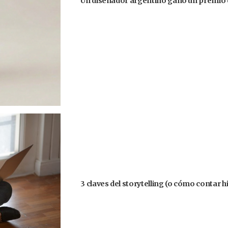
Un diseñador argentino ganó un premio 
3 claves del storytelling (o cómo contar h