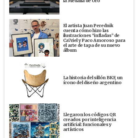
la Medalla de Oro
El artista Juan Perednik
cuenta cómo hizo las
ilustraciones “infladas” de
Ca7riel y Paco Amoroso para
el arte de tapa de su nuevo
álbum
La historia del sillón BKF, un
ícono del diseño argentino
Llegaron los códigos QR
creados por inteligencia
artificial: funcionales y
artísticos