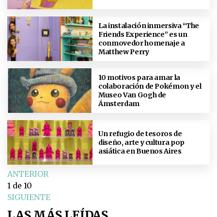
La instalación inmersiva “The
Friends Experience” es un
conmovedor homenaje a
Matthew Perry
10 motivos para amar la
colaboración de Pokémon y el
Museo Van Gogh de
Ámsterdam
Un refugio de tesoros de
diseño, arte y cultura pop
asiática en Buenos Aires
ANTERIOR
1
de 10
SIGUIENTE
LAS MÁS LEÍDAS