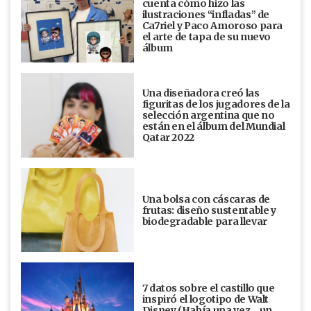
cuenta cómo hizo las
ilustraciones “infladas” de
Ca7riel y Paco Amoroso para
el arte de tapa de su nuevo
álbum
Una diseñadora creó las
figuritas de los jugadores de la
selección argentina que no
están en el álbum del Mundial
Qatar 2022
Una bolsa con cáscaras de
frutas: diseño sustentable y
biodegradable para llevar
7 datos sobre el castillo que
inspiró el logotipo de Walt
Disney (Había una vez... un