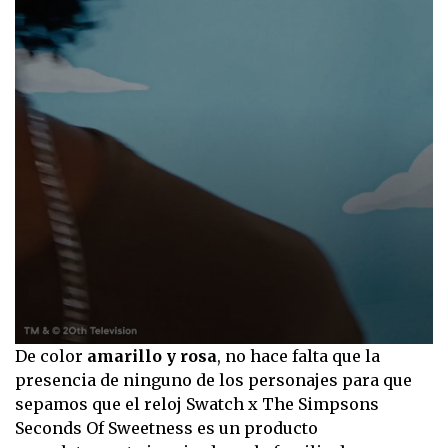
0
De color
amarillo y rosa
, no hace falta que la
seconds
presencia de ninguno de los personajes para que
of
15
sepamos que el reloj Swatch x The Simpsons
seconds
Seconds Of Sweetness es un producto