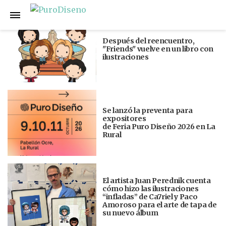
Anterior
Siguiente
Después del reencuentro,
"Friends" vuelve en un libro con
ilustraciones
Se lanzó la preventa para
expositores
de Feria Puro Diseño 2026 en La
Rural
El artista Juan Perednik cuenta
cómo hizo las ilustraciones
“infladas” de Ca7riel y Paco
Amoroso para el arte de tapa de
su nuevo álbum