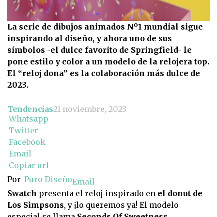
La serie de dibujos animados Nº1 mundial sigue
inspirando al diseño, y ahora uno de sus
símbolos -el dulce favorito de Springfield- le
pone estilo y color a un modelo de la relojera top.
El “reloj dona” es la colaboración más dulce de
2023.
Tendencias
21 noviembre, 2023
Whatsapp
Twitter
Facebook
Email
Copiar url
Por
Puro Diseño
Email
Swatch
presenta el reloj inspirado en
el donut de
Los Simpsons
, y ¡lo queremos ya! El modelo
especial se llama
Seconds Of Sweetness