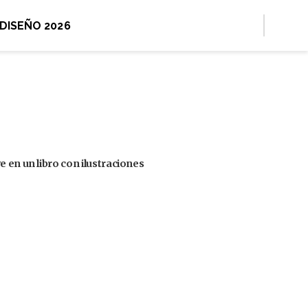
 DISEÑO 2026
 en un libro con ilustraciones