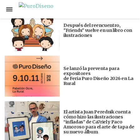
Anterior
Siguiente
Después del reencuentro,
"Friends" vuelve en un libro con
ilustraciones
Se lanzó la preventa para
expositores
de Feria Puro Diseño 2026 en La
Rural
El artista Juan Perednik cuenta
cómo hizo las ilustraciones
“infladas” de Ca7riel y Paco
Amoroso para el arte de tapa de
su nuevo álbum