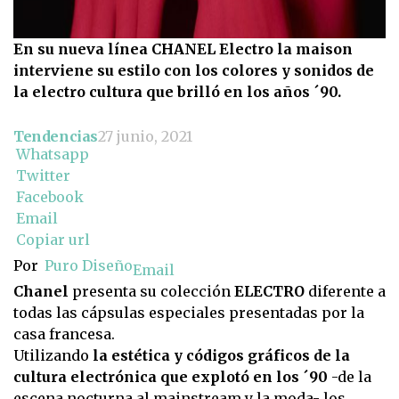
En su nueva línea CHANEL Electro la maison
interviene su estilo con los colores y sonidos de
la electro cultura que brilló en los años ´90.
Tendencias
27 junio, 2021
Whatsapp
Twitter
Facebook
Email
Copiar url
Por
Puro Diseño
Email
Chanel
presenta su colección
ELECTRO
diferente a
todas las cápsulas especiales presentadas por la
casa francesa.
Utilizando
la estética y códigos gráficos de la
cultura electrónica que explotó en los ´90
-de la
escena nocturna al mainstream y la moda- los