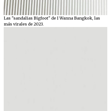
Las "sandalias Bigfoot" de I Wanna Bangkok, las
más virales de 2023.