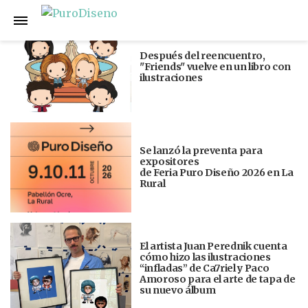
Anterior
Siguiente
Después del reencuentro,
"Friends" vuelve en un libro con
ilustraciones
Se lanzó la preventa para
expositores
de Feria Puro Diseño 2026 en La
Rural
El artista Juan Perednik cuenta
cómo hizo las ilustraciones
“infladas” de Ca7riel y Paco
Amoroso para el arte de tapa de
su nuevo álbum