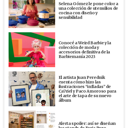
Selena Gómez le pone color a
una colección de utensilios de
cocina con diseño y
sensibilidad
Conocé a Weird Barbie y la
colección de moda y
accesorios definitiva de la
Barbiemanía 2023
El artista Juan Perednik
cuenta cómo hizo las
ilustraciones “infladas” de
Ca7riel y Paco Amoroso para
el arte de tapa de su nuevo
álbum
Alerta spoiler: así se diseñan
los stands de Feria Puro