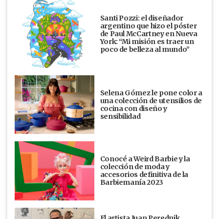
Santi Pozzi: el diseñador
argentino que hizo el póster
de Paul McCartney en Nueva
York: “Mi misión es traer un
poco de belleza al mundo”
Selena Gómez le pone color a
una colección de utensilios de
cocina con diseño y
sensibilidad
Conocé a Weird Barbie y la
colección de moda y
accesorios definitiva de la
Barbiemanía 2023
El artista Juan Perednik