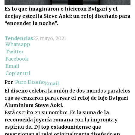
Es lo que imaginaron e hicieron Bvlgari y el
deejay estrella Steve Aoki: un reloj diseñado para
“encender la noche”.
Tendencias
22 mayo, 2021
Whatsapp
Twitter
Facebook
Email
Copiar url
Por
Puro Diseño
Email
El
diseño
celebra la unión de dos mundos paralelos
que se cruzaron para crear
el reloj de lujo Bvlgari
Aluminium Steve Aoki.
Está escrito en su nombre. Es la suma de
la
reconocida joyería romana
con la impronta y
espíritu del
DJ top estadounidense
que
reversionan el reloj originalmente diseñado en