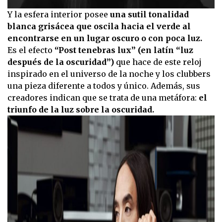
0
Y la esfera interior posee
una sutil tonalidad
seconds
blanca grisácea que oscila hacia el verde al
of
15
encontrarse en un lugar oscuro o con poca luz.
seconds
Es el efecto
“Post tenebras lux” (en latín “luz
después de la oscuridad”)
que hace de este reloj
inspirado en el universo de la noche y los clubbers
una pieza diferente a todos y único. Además, sus
creadores indican que se trata de una metáfora:
el
triunfo de la luz sobre la oscuridad.