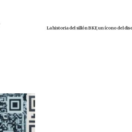
La historia del sillón BKF, un ícono del d