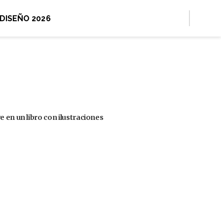
 DISEÑO 2026
 en un libro con ilustraciones