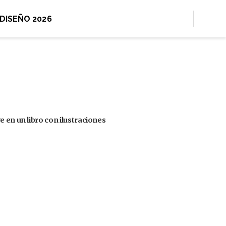
 DISEÑO 2026
 en un libro con ilustraciones