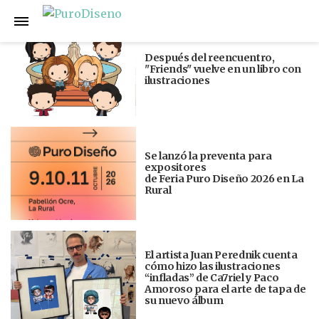
Anterior
Siguiente
Después del reencuentro,
"Friends" vuelve en un libro con
ilustraciones
Se lanzó la preventa para
expositores
de Feria Puro Diseño 2026 en La
Rural
El artista Juan Perednik cuenta
cómo hizo las ilustraciones
“infladas” de Ca7riel y Paco
Amoroso para el arte de tapa de
su nuevo álbum