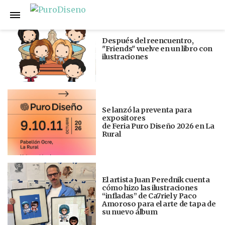
Anterior
Siguiente
Después del reencuentro,
"Friends" vuelve en un libro con
ilustraciones
Se lanzó la preventa para
expositores
de Feria Puro Diseño 2026 en La
Rural
El artista Juan Perednik cuenta
cómo hizo las ilustraciones
“infladas” de Ca7riel y Paco
Amoroso para el arte de tapa de
su nuevo álbum