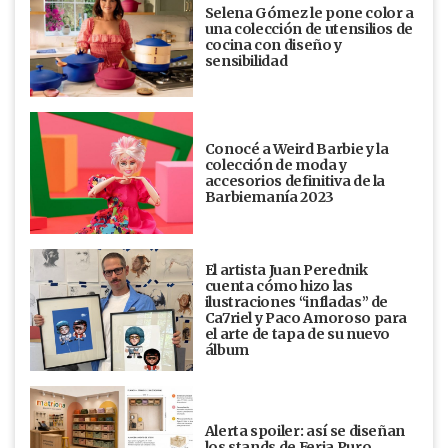
Selena Gómez le pone color a
una colección de utensilios de
cocina con diseño y
sensibilidad
Conocé a Weird Barbie y la
colección de moda y
accesorios definitiva de la
Barbiemanía 2023
El artista Juan Perednik
cuenta cómo hizo las
ilustraciones “infladas” de
Ca7riel y Paco Amoroso para
el arte de tapa de su nuevo
álbum
Alerta spoiler: así se diseñan
los stands de Feria Puro