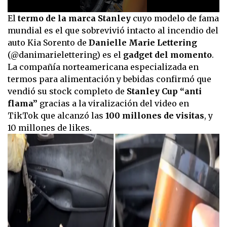
0
El
termo de la marca Stanley
cuyo modelo de fama
seconds
mundial es el que sobrevivió intacto al incendio del
of
14
auto Kia Sorento de
Danielle Marie Lettering
seconds
(@danimarielettering) es el
gadget del momento
.
La compañía norteamericana especializada en
termos para alimentación y bebidas confirmó que
vendió su stock completo de
Stanley Cup “anti
flama”
gracias a la viralización del video en
TikTok que alcanzó las
100 millones de visitas
, y
10 millones de likes.